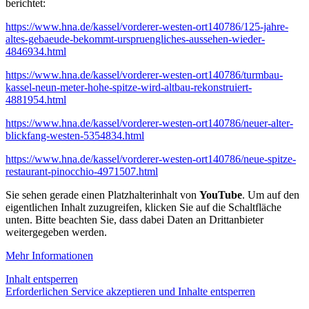
berichtet:
https://www.hna.de/kassel/vorderer-westen-ort140786/125-jahre-
altes-gebaeude-bekommt-urspruengliches-aussehen-wieder-
4846934.html
https://www.hna.de/kassel/vorderer-westen-ort140786/turmbau-
kassel-neun-meter-hohe-spitze-wird-altbau-rekonstruiert-
4881954.html
https://www.hna.de/kassel/vorderer-westen-ort140786/neuer-alter-
blickfang-westen-5354834.html
https://www.hna.de/kassel/vorderer-westen-ort140786/neue-spitze-
restaurant-pinocchio-4971507.html
Sie sehen gerade einen Platzhalterinhalt von
YouTube
. Um auf den
eigentlichen Inhalt zuzugreifen, klicken Sie auf die Schaltfläche
unten. Bitte beachten Sie, dass dabei Daten an Drittanbieter
weitergegeben werden.
Mehr Informationen
Inhalt entsperren
Erforderlichen Service akzeptieren und Inhalte entsperren