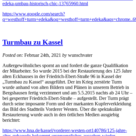
edeka-umbau-historisch-chic-13765960.html
https://www.google.com/search?
q=westhoff+turm+edeka&oq=westhoff+turm+edeka&aqs=chrome..69
Turmbau zu Kassel
Posted on:
Februar 24th, 2021
by
wunschvater
Außergewöhnliches spornt an und fordert die ganze Qualifikation
der Mitarbeiter. So wurde 2015 bei der Restaurierung des 125 Jahre
alten Eckhauses in der Friedrich-Ebert-Straße 96 in Kassel der
„Turmbau zu Kassel“ ausgeführt. Der im Krieg zerstörte Turm
wurde anhand von alten Bildern und Plänen in unserem Betrieb in
Bergshausen fertig verzimmert und am 5.5.2015 nachts ab 24 Uhr –
bei gesperrter Friedrich-Ebert-Straße – aufgestellt. Der Turm prägt
durch seine imposante Form und der markanten Kupferverkleidung
das Bild des Stadtteils Vorderer Westen. Über die spektakuläre
Restaurierung wurde auch in den örtlichen Medien ausgiebig
berichtet:
https://www.hna.de/kassel/vorderer-westen-ort140786/125-jahre-
altes-gebaeude-bekommt-urspruengliches-aussehen-wieder-