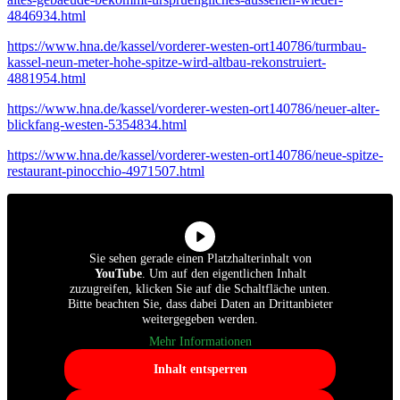
4846934.html
https://www.hna.de/kassel/vorderer-westen-ort140786/turmbau-
kassel-neun-meter-hohe-spitze-wird-altbau-rekonstruiert-
4881954.html
https://www.hna.de/kassel/vorderer-westen-ort140786/neuer-alter-
blickfang-westen-5354834.html
https://www.hna.de/kassel/vorderer-westen-ort140786/neue-spitze-
restaurant-pinocchio-4971507.html
Sie sehen gerade einen Platzhalterinhalt von
YouTube
. Um auf den eigentlichen Inhalt
zuzugreifen, klicken Sie auf die Schaltfläche unten.
Bitte beachten Sie, dass dabei Daten an Drittanbieter
weitergegeben werden.
Mehr Informationen
Inhalt entsperren